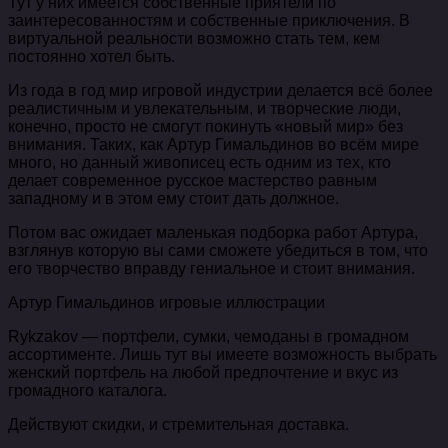
Тут у них имеется собственные приятели по
заинтересованностям и собственные приключения. В
виртуальной реальности возможно стать тем, кем
постоянно хотел быть.
Из года в год мир игровой индустрии делается всё более
реалистичным и увлекательным, и творческие люди,
конечно, просто не смогут покинуть «новый мир» без
внимания. Таких, как Артур Гимальдинов во всём мире
много, но данный живописец есть одним из тех, кто
делает современное русское мастерство равным
западному и в этом ему стоит дать должное.
Потом вас ожидает маленькая подборка работ Артура,
взглянув которую вы сами сможете убедиться в том, что
его творчество вправду гениальное и стоит внимания.
Артур Гимальдинов игровые иллюстрации
Rykzakov — портфели, сумки, чемоданы в громадном
ассортименте. Лишь тут вы имеете возможность выбрать
женский портфель на любой предпочтение и вкус из
громадного каталога.
Действуют скидки, и стремительная доставка.