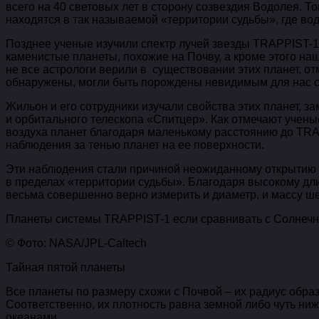
всего на 40 световых лет в сторону созвездия Водолея.
То
находятся в так называемой «территории судьбы», где во
Позднее ученые изучили спектр лучей звезды TRAPPIST-1,
каменистые планеты, похожие на Почву, а кроме этого на
не все астрологи верили в существовании этих планет, от
обнаружены, могли быть порождены невидимым для нас 
Жильон и его сотрудники изучали свойства этих планет, 
и орбитального телескопа «Спитцер». Как отмечают ученые
воздуха планет благодаря маленькому расстоянию до TR
наблюдения за тенью планет на ее поверхности.
Эти наблюдения стали причиной неожиданному открытию – о
в пределах «территории судьбы». Благодаря высокому д
весьма совершенно верно измерить и диаметр, и массу ше
Планеты cистемы TRAPPIST-1 если сравнивать с Солнечн
© Фото: NASA/JPL-Caltech
Тайная пятой планеты
Все планеты по размеру схожи с Почвой – их радиус образо
Соответственно, их плотность равна земной либо чуть ниж
океанами.