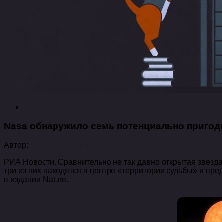
Разное
Nasa обнаружило семь потенциально пригод
Автор:
rodinagagarina
·
РИА Новости. Сравнительно не так давно открытая звезд
три из них находятся в центре «территории судьбы» и пр
в издании Nature.