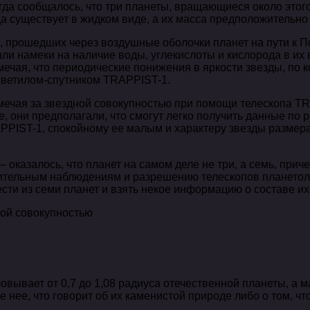
гда сообщалось, что три планеты, вращающиеся около этого
да существует в жидком виде, а их масса предположительно
 прошедших через воздушные оболочки планет на пути к Поч
шли намеки на наличие воды, углекислоты и кислорода в их
мечая, что периодические понижения в яркости звезды, по 
светилом-спутником TRAPPIST-1.
замечая за звездной совокупностью при помощи телескопа T
, они предполагали, что смогут легко получить данные по 
APPIST-1, спокойному ее малым и характеру звезды разме
казалось, что планет на самом деле не три, а семь, приче
лительным наблюдениям и разрешению телескопов планетол
сти из семи планет и взять некое информацию о составе и
ой совокупностью
вывает от 0,7 до 1,08 радиуса отечественной планеты, а мас
е нее, что говорит об их каменистой природе либо о том, ч