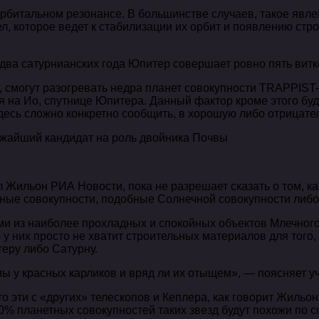
орбитальном резонансе. В большинстве случаев, такое явл
л, которое ведет к стабилизации их орбит и появлению стр
 два сатурнианских года Юпитер совершает ровно пять витк
, смогут разогревать недра планет совокупности TRAPPIS
 на Ио, спутнице Юпитера. Данный фактор кроме этого буд
здесь сложно конкретно сообщить, в хорошую либо отрицате
ижайший кандидат на роль двойника Почвы
 Жильон РИА Новости, пока не разрешает сказать о том, ка
дные совокупности, подобные Солнечной совокупности либо
ми из наиболее прохладных и спокойных объектов Млечного
 у них просто не хватит строительных материалов для того,
еру либо Сатурну.
ы у красных карликов и вряд ли их отыщем», — поясняет у
о эти с «других» телескопов и Кеплера, как говорит Жильон,
10% планетных совокупностей таких звезд будут похожи по 