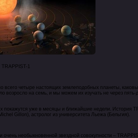
и TRAPPIST-1
но всего четыре настоящих землеподобных планеты, каков
ло возросло на семь, и мы можем их изучать не через пять-д
ях покажутся уже в месяцы и ближайшие недели. История 
hel Gillon), астролог из университета Льежа (Бельгия).
ии очень необыкновенной звездной совокупности – TRAPPIS