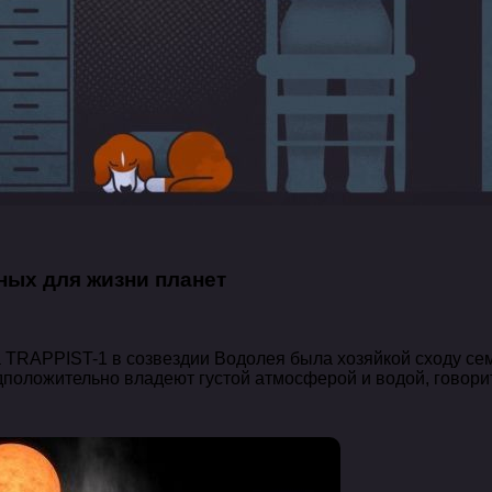
ных для жизни планет
а TRAPPIST-1 в созвездии Водолея была хозяйкой сходу се
едположительно владеют густой атмосферой и водой, говори