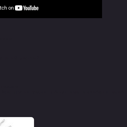
 жизни
ми нашей планеты?
новичков
о./span пришел, увидел, победил: в мае в челябинске зараб