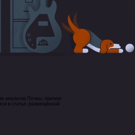
ми аналогов Почвы, причем
тся в статье, размещённой