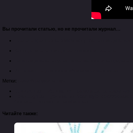
Вы прочитали статью, но не прочитали журнал…
Планеты красных карликов могут быть пригодны для
Как подсчитать пригодные для жизни планеты
Легко ли доказать существование жизни за предела
Ингредиенты для жизни вблизи молодых звезд
Метки:
nasa
обнаружить
семь
Следующая публикация
Правила фотосъемки для 
Предыдущая публикация
Span style=color:redважн
бизнеса — «новости челябинска»
Читайте также: