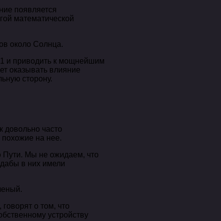
ение появляется
огой математической
ов около Солнца.
T-1 и приводить к мощнейшим
ет оказывать влияние
льную сторону.
к довольно часто
 похожие на нее.
 Пути. Мы не ожидаем, что
 дабы в них имели
ченый.
 говорят о том, что
собственному устройству