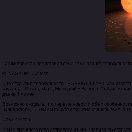
Так живописец представил себе семь планет совокупност
© NASA/JPL-Caltech
«До открытия совокупности TRAPPIST-1 нам было извест
изучать, – Почва, Марс, Меркурий и Венера. Сейчас их чис
данный момент.
Возможно ожидать, что первые новости об их особенност
начинается», — комментирует открытие Мишель Жильон (Mic
Семь сестер
В мае прошлого года астрологи из MIT заявили об открыт