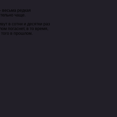
– весьма редкая
ительно чаще.
ут в сотни и десятки раз
м погаснет, в то время,
 того в прошлом.