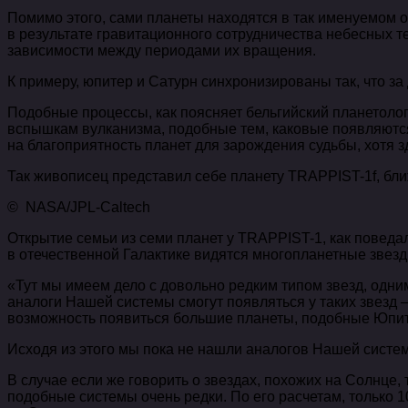
Помимо этого, сами планеты находятся в так именуемом 
в результате гравитационного сотрудничества небесных те
зависимости между периодами их вращения.
К примеру, юпитер и Сатурн синхронизированы так, что за
Подобные процессы, как поясняет бельгийский планетолог
вспышкам вулканизма, подобные тем, каковые появляются
на благоприятность планет для зарождения судьбы, хотя 
Так живописец представил себе планету TRAPPIST-1f, бл
© NASA/JPL-Caltech
Открытие семьи из семи планет у TRAPPIST-1, как поведал
в отечественной Галактике видятся многопланетные звез
«Тут мы имеем дело с довольно редким типом звезд, одни
аналоги Нашей системы смогут появляться у таких звезд –
возможность появиться большие планеты, подобные Юпит
Исходя из этого мы пока не нашли аналогов Нашей систем
В случае если же говорить о звездах, похожих на Солнце, т
подобные системы очень редки. По его расчетам, только 