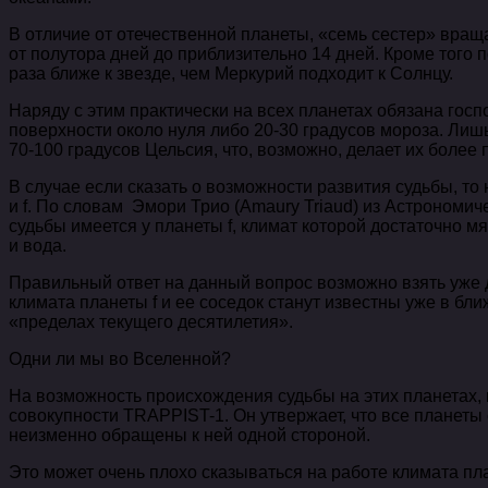
В отличие от отечественной планеты, «семь сестер» вращ
от полутора дней до приблизительно 14 дней. Кроме того
раза ближе к звезде, чем Меркурий подходит к Солнцу.
Наряду с этим практически на всех планетах обязана го
поверхности около нуля либо 20-30 градусов мороза. Ли
70-100 градусов Цельсия, что, возможно, делает их более 
В случае если сказать о возможности развития судьбы, то 
и f. По словам Эмори Трио (Amaury Triaud) из Астрономи
судьбы имеется у планеты f, климат которой достаточно м
и вода.
Правильный ответ на данный вопрос возможно взять уже до
климата планеты f и ее соседок станут известны уже в бл
«пределах текущего десятилетия».
Одни ли мы во Вселенной?
На возможность происхождения судьбы на этих планетах,
совокупности TRAPPIST-1. Он утвержает, что все планеты
неизменно обращены к ней одной стороной.
Это может очень плохо сказываться на работе климата пл