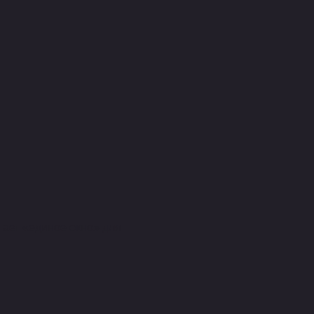
отает «единое окно» для