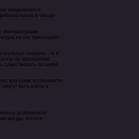
 них продолжается
приблизительно в четыре
ми температурами
ературы на них превышают
ентральные планеты – d, e
 шансы на зарождение
ть существовать органика
рио, кое-какие особенности
 смогут быть взяты в
овенных особенности
и звезды, в итоге