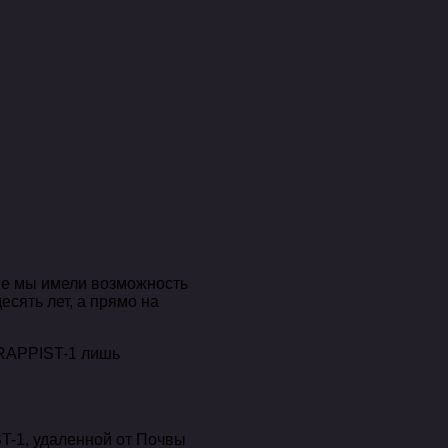
ые мы имели возможность
есять лет, а прямо на
TRAPPIST-1 лишь
T-1, удаленной от Почвы