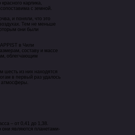
 красного карлика,
 сопоставима с земной.
ва, и поняли, что это
 воздухах. Тем не меньше
которым они были
RAPPIST в Чили
размерам, составу и массе
рам, облегчающим
м шесть из них находятся
огам в первый раз удалось
х атмосферы.
са – от 0,41 до 1,38.
то они являются планетами-