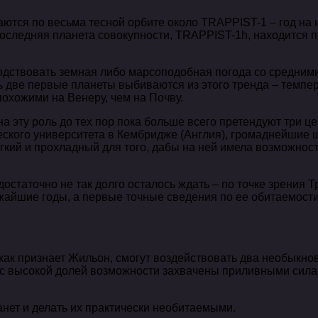
аются по весьма тесной орбите около TRAPPIST-1 – год на
 последняя планета совокупности, TRAPPIST-1h, находится 
сподствовать земная либо марсоподобная погода со средни
шь две первые планеты выбиваются из этого тренда – темп
похожими на Венеру, чем на Почву.
на эту роль до тех пор пока больше всего претендуют три ц
ческого университета в Кембридже (Англия), громаднейшие
ягкий и прохладный для того, дабы на ней имела возможнос
статочно не так долго осталось ждать – по точке зрения Т
ижайшие годы, а первые точные сведения по ее обитаемости
 как признает Жильон, смогут воздействовать два необыкн
 с высокой долей возможности захвачены приливными силам
анет и делать их практически необитаемыми.