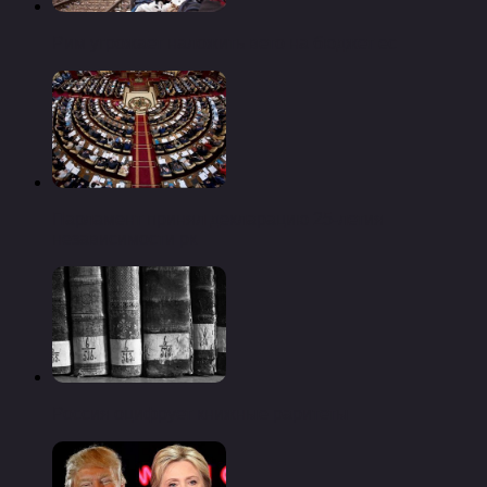
Рим угрожает наложить вето на бюджет ес
Парламент принял декларацию 25-летия
независимости рк
Россия оцифрует книжные раритеты