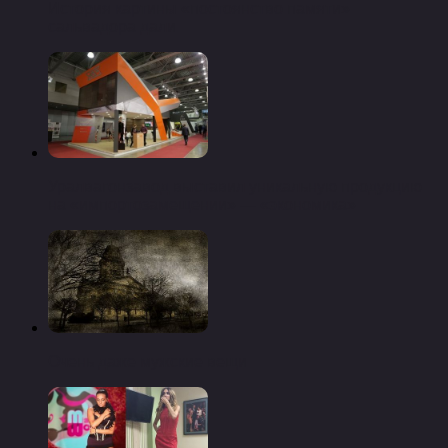
История картины «постоянство памяти»
сальвадора дали
Уралвагонзавод выставил уникальную продукцию
на «импортозамещении» — «экономика»
Очень даже мужские вещи