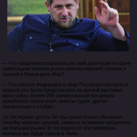
— Что продемонстрировала русский делегация на фоне
наибольших игроков рынка военно-морской техники и
оружий в Винья-дель-Мар?
— Российская Федерация в лице Рособоронэкспорта в
первый раз была представлена на данной выставке
масштабно. Более 200 наименований продукции
армейского назначения, макеты судов, другие
презентации и слайды.
За последние десять лет мы существенно обновили
линейку морских оружий, каковые возможно продвигать
на внешние рынки. И это видно по тем примерам,
каковые мы представили в Чили.