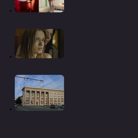
Знаменитости, которые заметно похудели (14 фото)
Я бы с классиком поспорил…
«Челябэнерго» повышает надежность работы
энергооборудования в сосновском районе —
«новости челябинска»