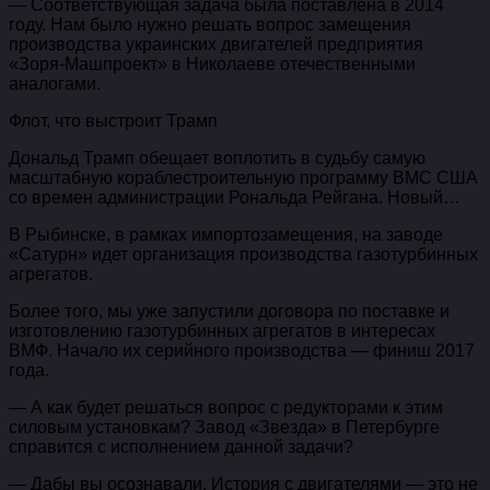
— Соответствующая задача была поставлена в 2014
году. Нам было нужно решать вопрос замещения
производства украинских двигателей предприятия
«Зоря-Машпроект» в Николаеве отечественными
аналогами.
Флот, что выстроит Трамп
Дональд Трамп обещает воплотить в судьбу самую
масштабную кораблестроительную программу ВМС США
со времен администрации Рональда Рейгана. Новый…
В Рыбинске, в рамках импортозамещения, на заводе
«Сатурн» идет организация производства газотурбинных
агрегатов.
Более того, мы уже запустили договора по поставке и
изготовлению газотурбинных агрегатов в интересах
ВМФ. Начало их серийного производства — финиш 2017
года.
— А как будет решаться вопрос с редукторами к этим
силовым установкам? Завод «Звезда» в Петербурге
справится с исполнением данной задачи?
— Дабы вы осознавали. История с двигателями — это не