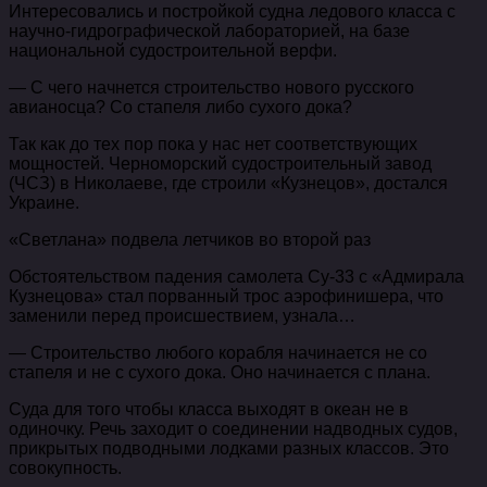
Интересовались и постройкой судна ледового класса с
научно-гидрографической лабораторией, на базе
национальной судостроительной верфи.
— С чего начнется строительство нового русского
авианосца? Со стапеля либо сухого дока?
Так как до тех пор пока у нас нет соответствующих
мощностей. Черноморский судостроительный завод
(ЧСЗ) в Николаеве, где строили «Кузнецов», достался
Украине.
«Светлана» подвела летчиков во второй раз
Обстоятельством падения самолета Су-33 с «Адмирала
Кузнецова» стал порванный трос аэрофинишера, что
заменили перед происшествием, узнала…
— Строительство любого корабля начинается не со
стапеля и не с сухого дока. Оно начинается с плана.
Суда для того чтобы класса выходят в океан не в
одиночку. Речь заходит о соединении надводных судов,
прикрытых подводными лодками разных классов. Это
совокупность.