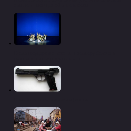
В екатеринбурге родителями уже были записаны
свыше 7 тысяч детей в 1-е классы
Глава государства посетил премьеру балета в
рамках открытия нового театра
Новый пистолет евгения ефимова