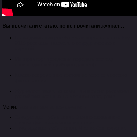
Вы прочитали статью, но не прочитали журнал…
Глава делегации рособоронэкспорта на eurosatory
2016 рассказал газете.ru о сотрудничестве с
европой
Минпромторг предложил передать ростеху
производителей приборов для вмф
Каково современное состояние военно-морского
флота россии
Журналист газеты из камышлы в сирии рассказал о
российских военных на местном аэродроме
Метки:
газета
интервью
председатель
Следующая публикация
В южно­-сахалинске
прошел фестиваль японского кино
Предыдущая публикация
Чтение без почтения