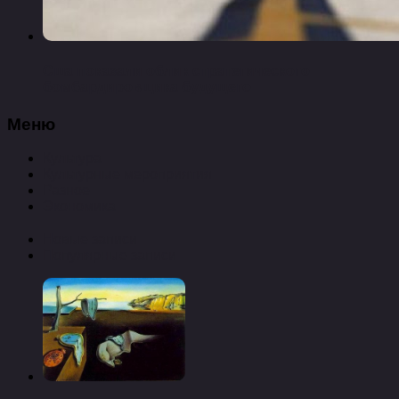
Сша показали облик стратегического
бомбардировщика будущего
Меню
Культура
Культурные мероприятия
Разное
Экономика
Новые записи
Популярные записи