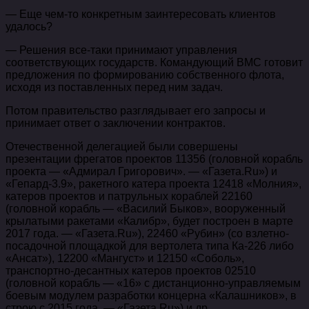
— Еще чем-то конкретным заинтересовать клиентов
удалось?
— Решения все-таки принимают управления
соответствующих государств. Командующий ВМС готовит
предложения по формированию собственного флота,
исходя из поставленных перед ним задач.
Потом правительство разглядывает его запросы и
принимает ответ о заключении контрактов.
Отечественной делегацией были совершены
презентации фрегатов проектов 11356 (головной корабль
проекта — «Адмирал Григорович». — «Газета.Ru») и
«Гепард-3.9», ракетного катера проекта 12418 «Молния»,
катеров проектов и патрульных кораблей 22160
(головной корабль — «Василий Быков», вооруженный
крылатыми ракетами «Калибр», будет построен в марте
2017 года. — «Газета.Ru»), 22460 «Рубин» (со взлетно-
посадочной площадкой для вертолета типа Ка-226 либо
«Ансат»), 12200 «Мангуст» и 12150 «Соболь»,
транспортно-десантных катеров проектов 02510
(головной корабль — «16» с дистанционно-управляемым
боевым модулем разработки концерна «Калашников», в
строю с 2015 года. — «Газета.Ru») и др.