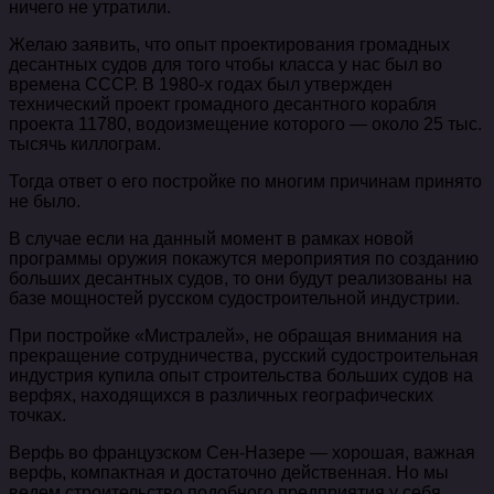
ничего не утратили.
Желаю заявить, что опыт проектирования громадных
десантных судов для того чтобы класса у нас был во
времена СССР. В 1980-х годах был утвержден
технический проект громадного десантного корабля
проекта 11780, водоизмещение которого — около 25 тыс.
тысячь киллограм.
Тогда ответ о его постройке по многим причинам принято
не было.
В случае если на данный момент в рамках новой
программы оружия покажутся мероприятия по созданию
больших десантных судов, то они будут реализованы на
базе мощностей русском судостроительной индустрии.
При постройке «Мистралей», не обращая внимания на
прекращение сотрудничества, русский судостроительная
индустрия купила опыт строительства больших судов на
верфях, находящихся в различных географических
точках.
Верфь во французском Сен-Назере — хорошая, важная
верфь, компактная и достаточно действенная. Но мы
ведем строительство подобного предприятия у себя.