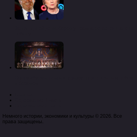
За пять дней до выборов у трампа остается шанс на
победу
Оперу «биржан-сара» покажут под открытым небом
в боровом
Главная
Содержание 1 часть
Содержание 2 часть
Немного истории, экономики и культуры © 2026. Все
права защищены.