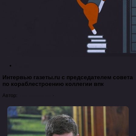
Разное
Интервью газеты.ru с председателем совета
по кораблестроению коллегии впк
Автор:
rodinagagarina
·