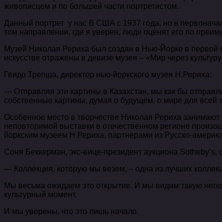
живописцем и по большей части портретистом.
Данный портрет у нас В США с 1937 года, но в первонача
том направлении, где я уверен, люди оценят его по преим
Музей Николая Рериха был создан в Нью-Йорке в первой п
искусстве отражены в девизе музея – «Мир через культуру
Гвидо Трепша, директор нью-йоркского музея Н.Рериха:
— Отправляя эти картины в Казахстан, мы как бы отправл
собственные картины, думая о будущем, о мире для всей з
Особенное место в творчестве Николая Рериха занимают
неповторимой выставки в отечественном регионе произошл
йоркским музеем Н.Рериха, партнерами из Русско-америка
Соня Беккерман, экс-вице-президент аукциона Sotheby’s, 
— Коллекция, которую мы везем, – одна из лучших коллек
Мы весьма ожидаем это открытие. И мы видим такую неп
культурный момент.
И мы уверены, что это лишь начало.