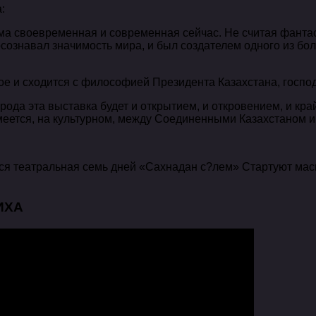
:
ма своевременная и современная сейчас. Не считая фантас
сознавал значимость мира, и был создателем одного из бо
ное и сходится с философией Президента Казахстана, госпо
народа эта выставка будет и открытием, и откровением, и к
умеется, на культурном, между Соединенными Казахстаном 
ется театральная семь дней «Сахнадан с?лем» Стартуют ма
ИХА