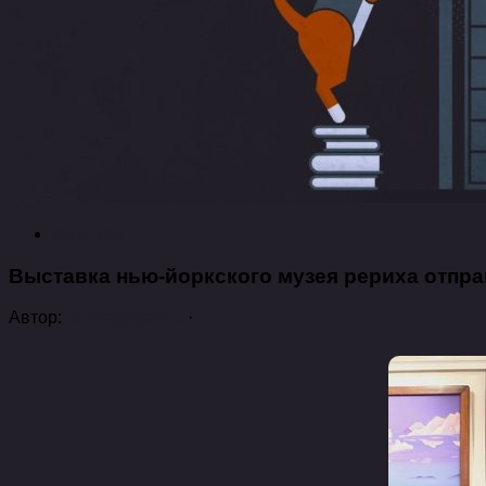
Культура
Выставка нью-йоркского музея рериха отпра
Автор:
rodinagagarina
·