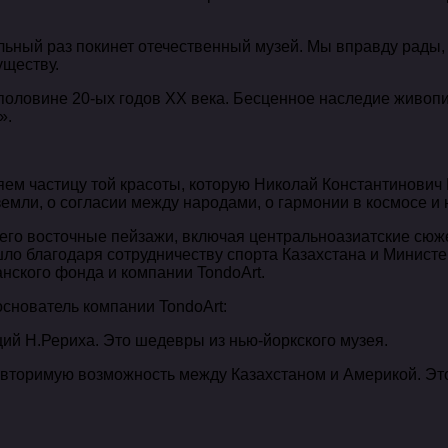
льный раз покинет отечественный музей. Мы вправду рады, 
уществу.
оловине 20-ых годов XX века. Бесценное наследие живопис
».
яем частицу той красоты, которую Николай Константинович
емли, о согласии между народами, о гармонии в космосе и 
 его восточные пейзажи, включая центральноазиатские сю
о благодаря сотрудничеству спорта Казахстана и Министер
нского фонда и компании TondoArt.
основатель компании TondoArt:
ций Н.Рериха. Это шедевры из нью-йоркского музея.
овторимую возможность между Казахстаном и Америкой. Эт