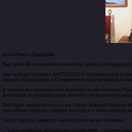
фото Рената Садырова
Выставка «В отыскивании Шамбалы: работы и шедевры из 
Она пройдет в рамках ЭКСПО-2017 в Национальном музее 
личный обозреватель в Соединенных Штатах Майра Кабиев
В первый раз шедевры нью-йоркского музея Николая Рер
философа, путешественника покинут стенки музея из амер
Они будут представлены на выставке творений Николая К
важнейшие полотна, каковые отличаются многогранность
Гвидо Трепша, директор нью-йоркского музея Н.Рериха:
— Одна из картин, которую мы отправляем, – портрет Ник