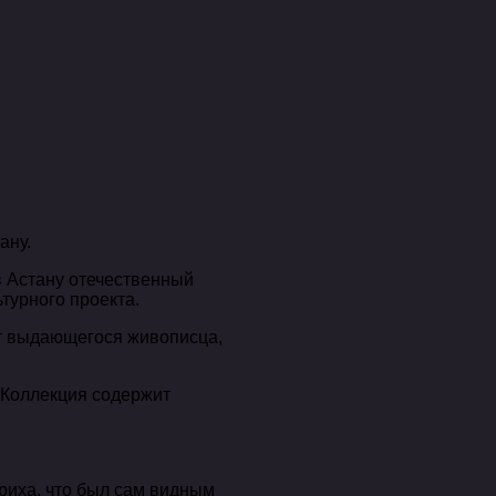
ану.
в Астану отечественный
турного проекта.
т выдающегося живописца,
 Коллекция содержит
риха, что был сам видным