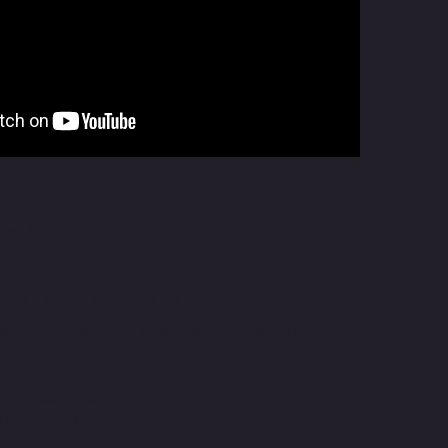
им. кастеева
ся в музее искусств им.а.кастеева
езентовали каталог «живопись казахстана»
амых маленьких
 на сайте ран