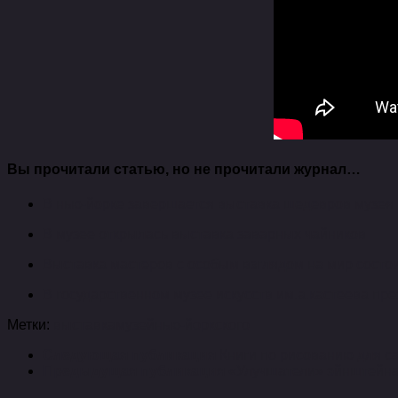
Вы прочитали статью, но не прочитали журнал…
В нью-йорке завершается выставка шедевров музея 
В музее открылась выставка заварных чайников
Выставка мастеров с особым взглядом на мир состоит
В государственном музее искусств им.а.кастеева пр
Метки:
выставка
музей
нью-йоркского
Следующая публикация
Книги по рисованию для с
Предыдущая публикация
«Улучшатели» эйнштейна