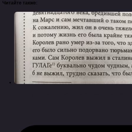
Читайте также:
Министру культуры мединскому мы не верим