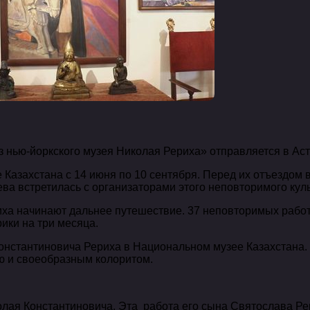
нью-йоркского музея Николая Рериха» отправляется в Аст
Казахстана с 14 июня по 10 сентября. Перед их отъездом 
а встретилась с организаторами этого неповторимого куль
иха начинают дальнее путешествие. 37 неповторимых рабо
ики на три месяца.
онстантиновича Рериха в Национальном музее Казахстана.
ю и своеобразным колоритом.
олая Константиновича. Эта работа его сына Святослава Ре