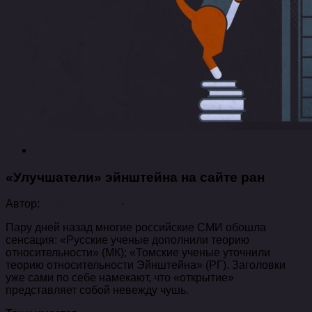
Разное
«Улучшатели» эйнштейна на сайте ран
Автор:
rodinagagarina
·
Пару дней назад многие российские СМИ обошла
сенсация: «Русские ученые дополнили теорию
относительности» (МК); «Томские ученые уточнили
теорию относительности Эйнштейна» (РГ). Заголовки
уже сами по себе намекают, что «открытие»
представляет собой невежду чушь.