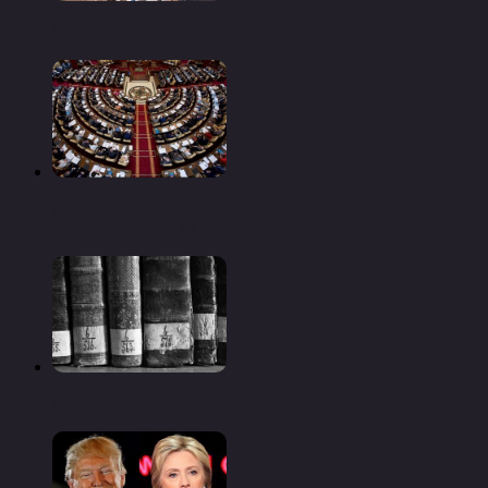
Рим угрожает наложить вето на бюджет ес
Парламент принял декларацию 25-летия
независимости рк
Россия оцифрует книжные раритеты