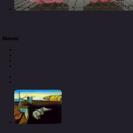
Как казахстан выстраивает свою военно-
техническую политику
Меню
Культура
Культурные мероприятия
Разное
Экономика
Новые записи
Популярные записи
История картины «постоянство памяти»