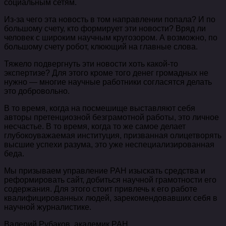
социальным сетям.
Из-за чего эта новость в том направлении попала? И по
большому счету, кто формирует эти новости? Вряд ли
человек с широким научным кругозором. А возможно, по
большому счету робот, клюющий на главные слова.
Тяжело подвергнуть эти новости хоть какой-то
экспертизе? Для этого кроме того денег громадных не
нужно — многие научные работники согласятся делать
это добровольно.
В то время, когда на посмешище выставляют себя
авторы претенциозной безграмотной работы, это личное
несчастье. В то время, когда то же самое делает
глубокоуважаемая институция, призванная олицетворять
высшие успехи разума, это уже неспециализированная
беда.
Мы призываем управление РАН изыскать средства и
реформировать сайт, добиться научной грамотности его
содержания. Для этого стоит привлечь к его работе
квалифицированных людей, зарекомендовавших себя в
научной журналистике.
Валерий Рубаков, академик РАН