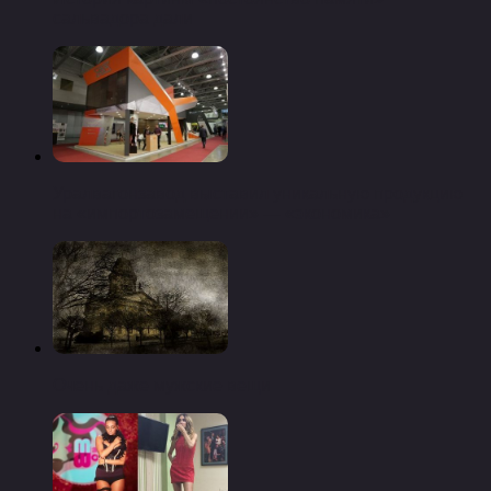
сальвадора дали
Уралвагонзавод выставил уникальную продукцию
на «импортозамещении» — «экономика»
Очень даже мужские вещи