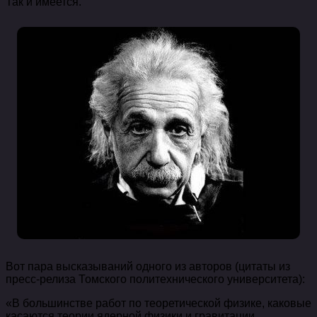
Так и имеется.
Вот пара высказываний одного из авторов (цитаты из
пресс-релиза Томского политехнического университета):
«В большинстве работ по теоретической физике, каковые
касаются теории ядерной физики и гравитации,