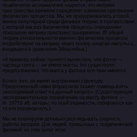
практически аксиоматично надеется, что метрика
пространства-времени определяет изюминке протекания
физических процессов. Мы же придерживались второй,
менее популярной среди физиков теории, в соответствии
с которой как раз физические процессы определяют
локальную метрику пространства-времени. (В общей
теории относительности именно физические процессы
воздействуют на метрику через тензор энергии-импульса,
входящего в уравнения Эйнштейна.)
«К примеру, сейчас принято вычислять, что фотон —
частица света — не имеет массы. Но существуют
предположения, что масса у фотона все-таки имеется.
Более того, он имеет внутреннюю структуру.
Предложенный нами формализм окажет помощь взять
неоспоримый ответ на данный вопрос». (Существующее
экспериментальное ограничение на массу фотона —
m 10?18 эВ; авторы, по всей видимости, собираются как-
то его опровергнуть.)
Мы не планируем детально разглядывать сущность
работы авторов. Для людей, привычных с теоретической
физикой, из этих цитат ясно.