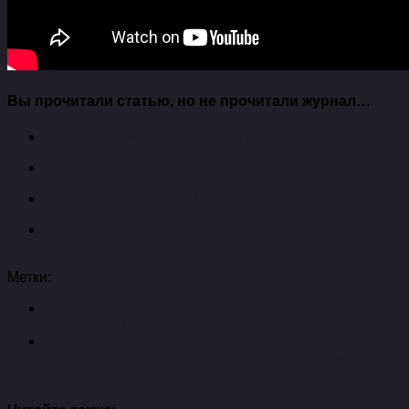
Вы прочитали статью, но не прочитали журнал…
Дело о дряхлости эйнштейна раскрыто
Сверхтекучие кристаллы
Альберт эйнштейн — 135 лет гению
Руководитель направления призыва минобороны
рассказал об итогах кампании
Метки:
сайте
улучшатели
эйнштейна
Следующая публикация
Выставка нью-йоркского
музея рериха отправляется в астану
Предыдущая публикация
6 Крупнейших компаний
«самрук-?азына» начнут работать по новым
процессам