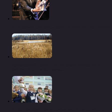
В петербург слетелись орлы не золотые, настоящие!
Кремлевский проект: гектар земли для каждого
россиянина — «экономика»
В екатеринбурге родителями уже были записаны