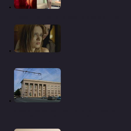
Знаменитости, которые заметно похудели (14 фото)
Я бы с классиком поспорил…
«Челябэнерго» повышает надежность работы
энергооборудования в сосновском районе —
«новости челябинска»