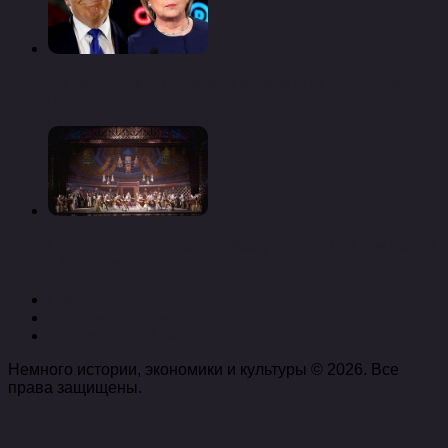
За пять дней до выборов у трампа остается шанс на
победу
Оперу «биржан-сара» покажут под открытым небом
в боровом
Главная
Содержание 1 часть
Содержание 2 часть
Немного истории, экономики и культуры © 2026. Все
права защищены.