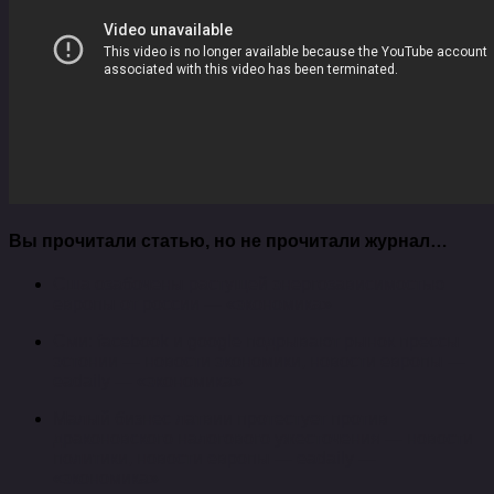
Вы прочитали статью, но не прочитали журнал…
Сша озабочены растущей энергозависимостью
европы от россии — «экономика»
Сми: facebook и google подрывают рынок прессы
эстонии — новости экономики, новости европы —
eadaily — «экономика»
Малый бизнес латвии протестует против
драконовского налогового ужесточения — новости
политики, новости европы — eadaily —
«экономика»