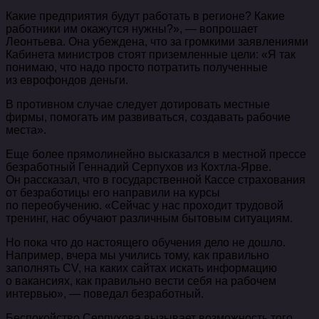
Какие предприятия будут работать в регионе? Какие
работники им окажутся нужны?», — вопрошает
Леонтьева. Она убеждена, что за громкими заявлениями
Кабинета министров стоят приземленные цели: «Я так
понимаю, что надо просто потратить полученные
из еврофондов деньги.
В противном случае следует дотировать местные
фирмы, помогать им развиваться, создавать рабочие
места».
Еще более прямолинейно высказался в местной прессе
безработный Геннадий Серпухов из Кохтла-Ярве.
Он рассказал, что в государственной Кассе страхования
от безработицы его направили на курсы
по переобучению. «Сейчас у нас проходит трудовой
тренинг, нас обучают различным бытовым ситуациям.
Но пока что до настоящего обучения дело не дошло.
Например, вчера мы учились тому, как правильно
заполнять CV, на каких сайтах искать информацию
о вакансиях, как правильно вести себя на рабочем
интервью», — поведал безработный.
Беспокойство Серпухова вызывает возможность того,