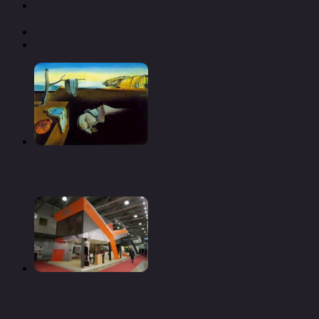
Экономика
Новые записи
Популярные записи
История картины «постоянство памяти»
сальвадора дали
Уралвагонзавод выставил уникальную продукцию
на «импортозамещении» — «экономика»