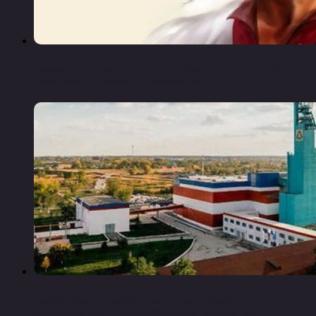
Украинцы при отоплении жилых домов теряют
60% газа — зубко — «финансы»
Директора «южуралзолота» спасли от
увольнения — «челябинская область»