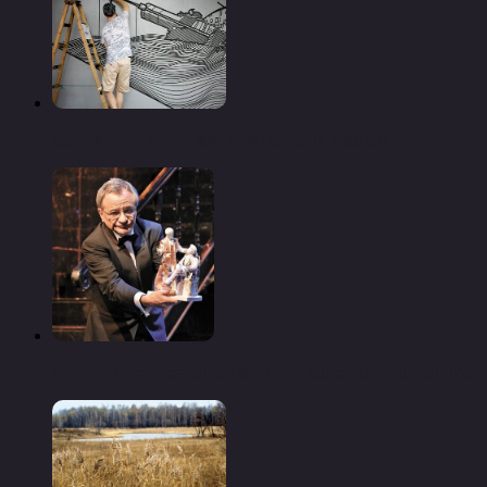
Бафф дисс стрит-арт при помощи изоленты
В петербург слетелись орлы не золотые, настоящие!