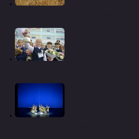
Кремлевский проект: гектар земли для каждого
россиянина — «экономика»
В екатеринбурге родителями уже были записаны
свыше 7 тысяч детей в 1-е классы
Глава государства посетил премьеру балета в
рамках открытия нового театра