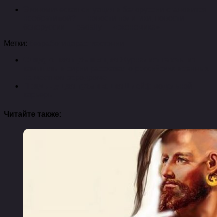
Экономическая ситуация в белоруссии становится
необратимой? — новости политики, новости
белоруссии — eadaily — «экономика»
Метки:
безработица
расти
эстонии
Следующая публикация
Журналист газеты из
камышлы в сирии рассказал о российских военных
на местном аэродроме
Предыдущая публикация
Шлейф модельной
карьеры
Читайте также: