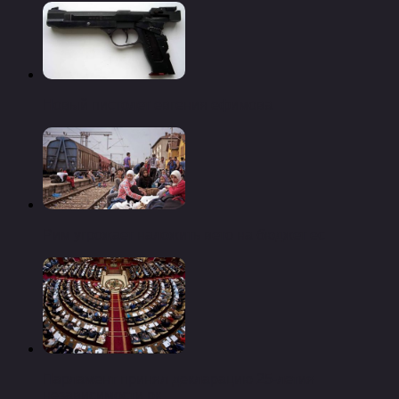
Новый пистолет евгения ефимова
Рим угрожает наложить вето на бюджет ес
Парламент принял декларацию 25-летия
независимости рк