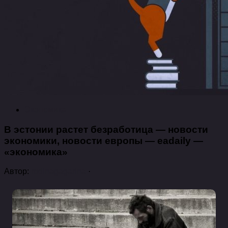
Экономика
В эстонии растет безработица — новости
экономики, новости европы — eadaily —
«экономика»
Автор:
rodinagagarina
·